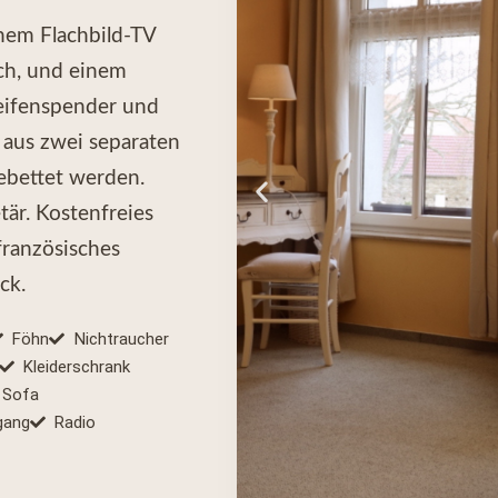
inem Flachbild-TV
ch, und einem
eifenspender und
 aus zwei separaten
ebettet werden.
är. Kostenfreies
französisches
ck.
Föhn
Nichtraucher
Kleiderschrank
Sofa
gang
Radio