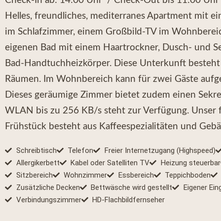
Check-In ab: 14:00 Uhr / Check-Out bis 11:00 Uhr
Helles, freundliches, mediterranes Apartment mit e
im Schlafzimmer, einem Großbild-TV im Wohnberei
eigenen Bad mit einem Haartrockner, Dusch- und S
Bad-Handtuchheizkörper. Diese Unterkunft besteht
Räumen. Im Wohnbereich kann für zwei Gäste aufg
Dieses geräumige Zimmer bietet zudem einen Sekret
WLAN bis zu 256 KB/s steht zur Verfügung. Unser 
Frühstück besteht aus Kaffeespezialitäten und Gebä
Schreibtisch
Telefon
Freier Internetzugang (Highspeed)
Allergikerbett
Kabel oder Satelliten TV
Heizung steuerbar
Sitzbereich
Wohnzimmer
Essbereich
Teppichboden
Zusätzliche Decken
Bettwäsche wird gestellt
Eigener Ein
Verbindungszimmer
HD-Flachbildfernseher