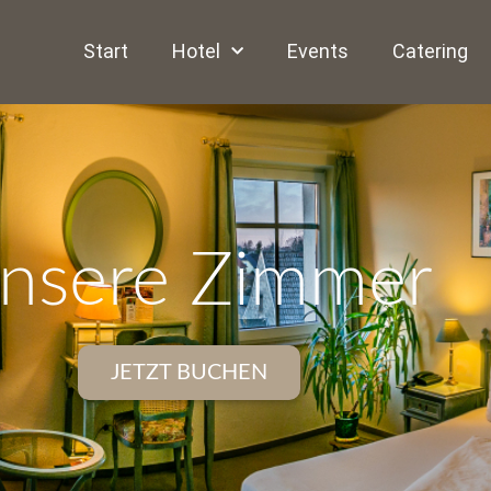
Start
Hotel
Events
Catering
nsere Zimmer
JETZT BUCHEN