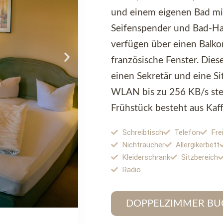
und einem eigenen Bad mi
Seifenspender und Bad-Ha
verfügen über einen Balko
französische Fenster. Die
einen Sekretär und eine Si
WLAN bis zu 256 KB/s steh
Frühstück besteht aus Kaf
Schreibtisch
Telefon
Fre
Nichtraucher
Allergikerbett
Kleiderschrank
Sitzbereich
Radio
DOPPELZIMMER BU